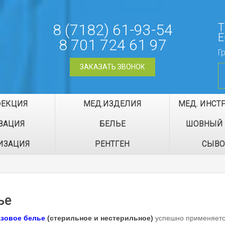
8 (7182) 61-93-54
Т
E
8 701 724 61 97
Г
ЗАКАЗАТЬ ЗВОНОК
ФЕКЦИЯ
МЕД.ИЗДЕЛИЯ
МЕД. ИНСТ
ЗАЦИЯ
БЕЛЬЕ
ШОВНЫЙ 
ИЗАЦИЯ
РЕНТГЕН
СЫВО
ье
зовое белье
(стерильное и нестерильное)
успешно применяетс