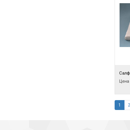
Салф
Цена 
1