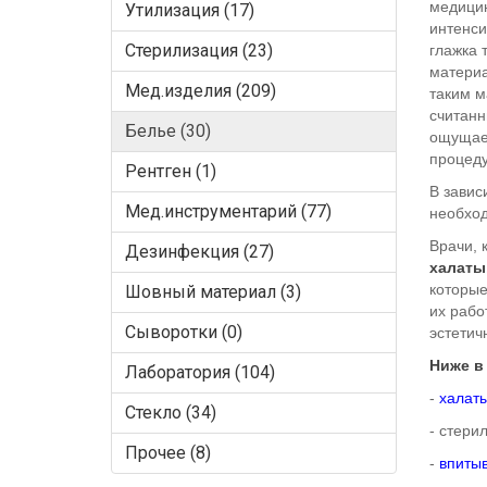
медицин
Утилизация (17)
интенси
Стерилизация (23)
глажка 
матери
Мед.изделия (209)
таким м
считанн
Белье (30)
ощущает
процеду
Рентген (1)
В завис
Мед.инструментарий (77)
необход
Врачи, 
Дезинфекция (27)
халаты
которые
Шовный материал (3)
их рабо
Сыворотки (0)
эстетич
Ниже
в
Лаборатория (104)
-
халат
Стекло (34)
- стери
Прочее (8)
-
впиты