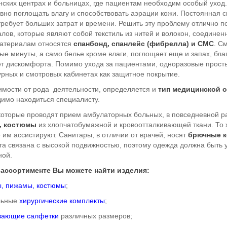
ских центрах и больницах, где пациентам необходим особый уход.
вно поглощать влагу и способствовать аэрации кожи. Постоянная с
требует больших затрат и времени. Решить эту проблему отлично п
алов
, которые являют собой текстиль из нитей и волокон, соедине
атериалам относятся
спанбонд, спанлейс (фибрелла) и СМС
.
См
ые минуты, а само белье кроме влаги, поглощает еще и запах, бла
 дискомфорта. Помимо ухода за пациентами, одноразовые просты
рных и смотровых кабинетах как защитное покрытие.
имости от рода деятельности, определяется и
тип медицинской 
имо находиться специалисту.
которые проводят прием амбулаторных больных, в повседневной 
, костюмы
из хлопчатобумажной и кровоотталкивающей ткани. То 
 им ассистируют. Санитары, в отличии от врачей, носят
брючные 
та связана с высокой подвижностью, поэтому одежда должна быть 
ной.
 ассортименте
Вы можете найти изделия:
ы, пижамы, костюмы
;
льные
хирургические комплекты
;
вающие салфетки
различных размеров;