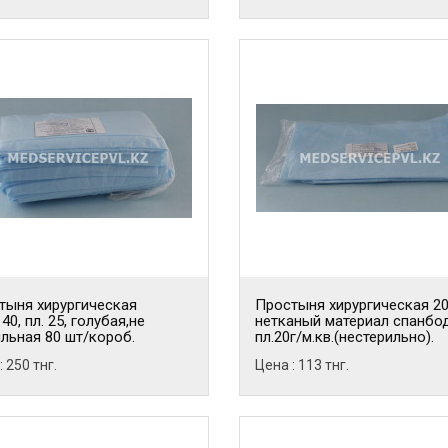
тыня хирургическая
Простыня хирургическая 2
40, пл. 25, голубая,не
нетканый материал спанбо
льная 80 шт/короб.
пл.20г/м.кв.(нестерильно).
: 250 тнг.
Цена : 113 тнг.