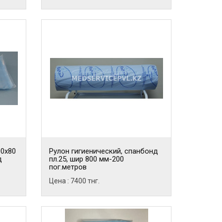
00х80
Рулон гигиенический, спанбонд
д
пл.25, шир 800 мм-200
пог.метров
Цена : 7400 тнг.