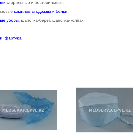
ыни
стерильные и нестерильные;
азовые
комплекты одежды и белья
;
ные уборы
: шапочка-берет, шапочка-колпак;
ы
;
и, фартуки
.