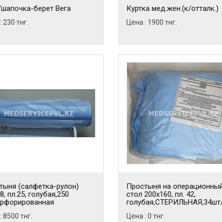
/шапочка-берет Вега
Куртка мед.жен.(к/отталк.)
: 230 тнг.
Цена : 1900 тнг.
тыня (салфетка-рулон)
Простыня на операционны
,8, пл.25, голубая,250
стол 200х160, пл. 42,
ерфорированная
голубая,СТЕРИЛЬНАЯ,34шт
: 8500 тнг.
Цена : 0 тнг.