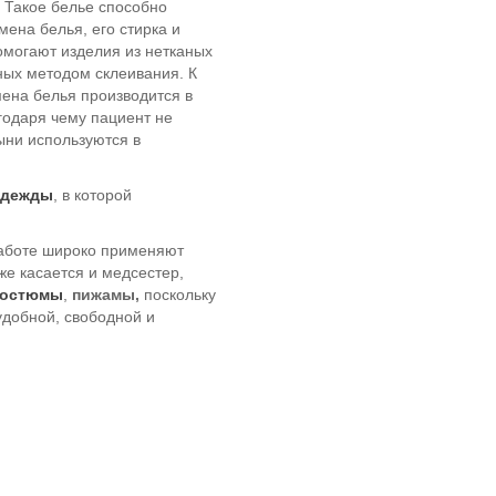
 Такое белье способно
мена белья, его стирка и
омогают изделия из нетканых
нных методом склеивания. К
ена белья производится в
годаря чему пациент не
ни используются в
одежды
, в которой
работе широко применяют
же касается и медсестер,
костюмы
,
пижамы,
поскольку
удобной, свободной и