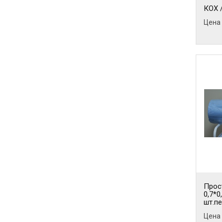
КОХ 
Цена 
Прос
0,7*0
шт.п
Цена 