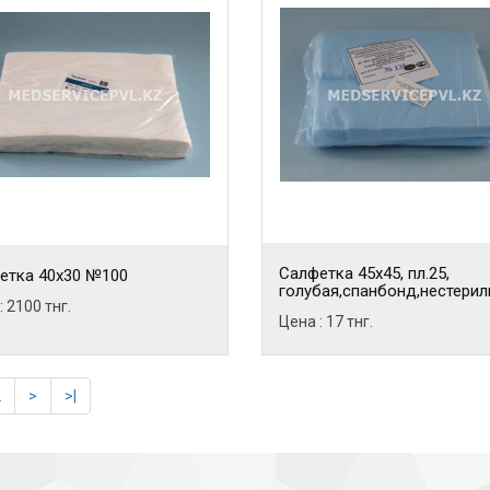
Салфетка 45х45, пл.25,
етка 40х30 №100
голубая,спанбонд,нестерил
: 2100 тнг.
Цена : 17 тнг.
2
>
>|