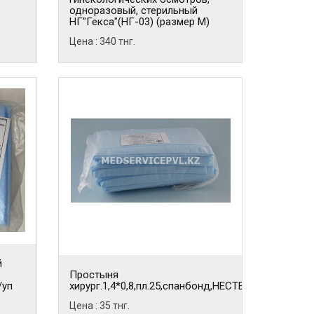
одноразовый, стерильный
НГ"Гекса"(НГ-03) (размер М)
Цена : 340 тнг.
й
Простыня
/уп
хирург.1,4*0,8,пл.25,спанбонд,НЕСТЕРИЛЬНАЯ,220
Цена : 35 тнг.