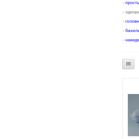
-
прост
- однор
-
голов
-
бахил
-
накидк